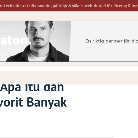
 ett blixtsnabbt, pålitligt & säkert webbhotell för företag & byråer i Sverig
 Apa Itu dan
orit Banyak