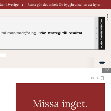
e.
Renta gör det enkelt för byggbranschen att hyra maskiner direkt i 
ANNONS
SPARA
Missa inget.