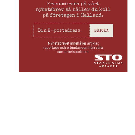
Prenumerera på vårt
nyhetsbrev så håller du koll
på företagen i Halland.
SKICKA
Nyhetsbrevet innehåller artiklar,
reportage och erbjudanden från våra
samarbetspartners.