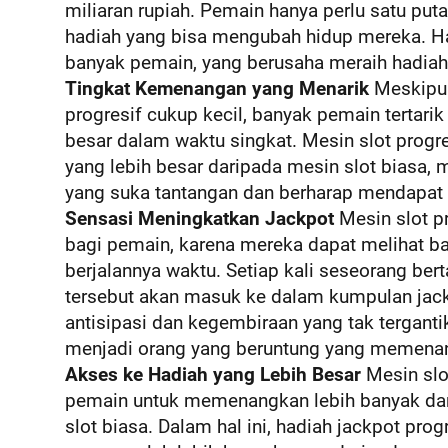
miliaran rupiah. Pemain hanya perlu satu p
hadiah yang bisa mengubah hidup mereka. Hal
banyak pemain, yang berusaha meraih hadiah 
Tingkat Kemenangan yang Menarik
Meskipun
progresif cukup kecil, banyak pemain tertar
besar dalam waktu singkat. Mesin slot prog
yang lebih besar daripada mesin slot biasa,
yang suka tantangan dan berharap mendapat h
Sensasi Meningkatkan Jackpot
Mesin slot p
bagi pemain, karena mereka dapat melihat b
berjalannya waktu. Setiap kali seseorang ber
tersebut akan masuk ke dalam kumpulan jackp
antisipasi dan kegembiraan yang tak tergan
menjadi orang yang beruntung yang memenang
Akses ke Hadiah yang Lebih Besar
Mesin slo
pemain untuk memenangkan lebih banyak dari
slot biasa. Dalam hal ini, hadiah jackpot pr