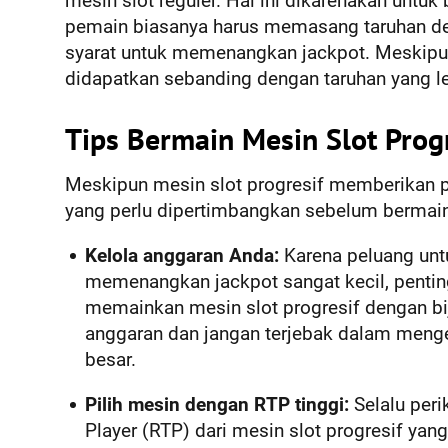
mesin slot reguler. Hal ini dikarenakan untuk 
pemain biasanya harus memasang taruhan de
syarat untuk memenangkan jackpot. Meskipun
didapatkan sebanding dengan taruhan yang leb
Tips Bermain Mesin Slot Prog
Meskipun mesin slot progresif memberikan p
yang perlu dipertimbangkan sebelum bermain
Kelola anggaran Anda:
Karena peluang unt
memenangkan jackpot sangat kecil, pentin
memainkan mesin slot progresif dengan bi
anggaran dan jangan terjebak dalam menge
besar.
Pilih mesin dengan RTP tinggi:
Selalu peri
Player (RTP) dari mesin slot progresif yang