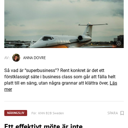
AV:
ANNA DOVRE
Så vad är “superbusiness”? Rent konkret är det ett
förstklassigt säte i business class som går att fälla helt
platt till en säng, utan några grannar att klättra över,
Läs
mer
SPARA
För:
KNN B2B Sweden
NÄRINGSLIV
Ett effektivt möte är inte