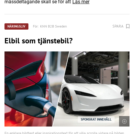
mässdeltagande skall se för att
Läs mer
SPARA
För:
KNN B2B Sweden
NÄRINGSLIV
Elbil som tjänstebil?
SPONSRAT INNEHÅLL
En enklare bildtext eller inspirationstext för att vilja scrolla vidare på bilden.