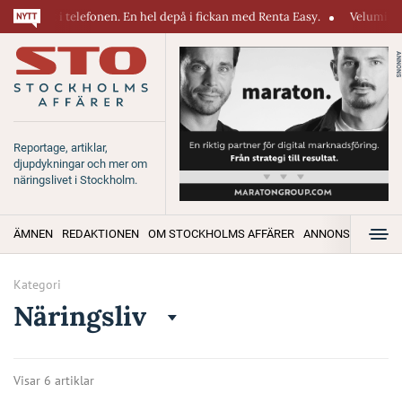
t i telefonen. En hel depå i fickan med Renta Easy.
Velumi erbjuder et
ANNONS
Reportage, artiklar,
djupdykningar och mer om
näringslivet i Stockholm.
ÄMNEN
REDAKTIONEN
OM STOCKHOLMS AFFÄRER
ANNONSERA
Kategori
Näringsliv
Visar 6 artiklar