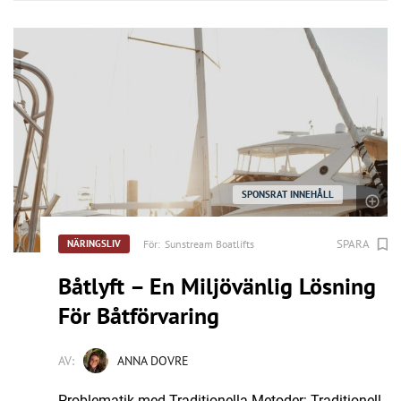
SPONSRAT INNEHÅLL
SPARA
För:
Sunstream Boatlifts
NÄRINGSLIV
Båtlyft – En Miljövänlig Lösning
För Båtförvaring
AV:
ANNA DOVRE
Problematik med Traditionella Metoder: Traditionell