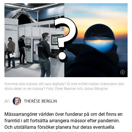
Kommer alla mässor att vara digitala? Är inte mötet mellan människor den
stora delen av en mässa? Foto: Drew Beamer och Jonas Morgner
AV:
THERÉSE BERGLIN
Mässarrangörer världen över funderar på om det finns en
framtid i att fortsätta arrangera mässor efter pandemin.
Och utställarna försöker planera hur deras eventuella