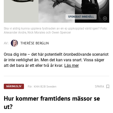
SPONSRAT INNEHÅLL
Ska vi aldrig kunna uppleva tystnaden av en ej uppkopplad värld igen? Foto:
Alexander Andre, Nick Morales och Owen Spencer
AV:
THERÉSE BERGLIN
Oroa dig inte – det här potentiellt öronbedövande scenariot
är inte verklighet än. Men det kan vara snart. Vissa säger
att det bara är ett eller två år kvar.
Läs mer
SPARA
För:
KNN B2B Sweden
NÄRINGSLIV
Hur kommer framtidens mässor se
ut?