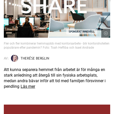
SPONSRAT INNEHÅLL
Fler och fler kombinerar hemmajobb med kontorsarbete - blir kontorshotellen
populärare efter pandemin? Foto: Toah Heftiba och Isael Andrade
AV:
THERÉSE BERGLIN
Att kunna separera hemmet från arbetet är för många en
stark anledning att återgå till sin fysiska arbetsplats,
medan andra bävar inför att tid med familjen försvinner i
pendling
Läs mer