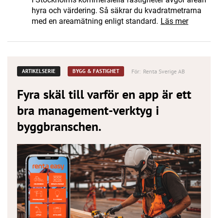
hyra och värdering. Så säkrar du kvadratmetrarna
med en areamätning enligt standard.
Läs mer
För:
Renta Sverige AB
ARTIKELSERIE
BYGG & FASTIGHET
Fyra skäl till varför en app är ett
bra management-verktyg i
byggbranschen.