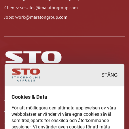
Clients: se.sales@maratongroup.com
Jobs: work@maratongroup.com
STÄNG
Inspirerande, engagerande och
Cookies & Data
värdefulla berättelser och reportage
För att möjliggöra den ultimata upplevelsen av våra
från och om det lokala näringslivet och
webbplatser använder vi våra egna cookies såväl
som tredjeparts för enskilda och återkommande
dess aktörer samt en hel del annan
sessioner. Vi använder även cookies för att mäta