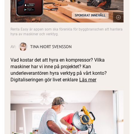
SPONSRAT INNEHÅLL
Renta Easy är appen som ska förenkla för byggbranschen att hantera
hyra av maskiner och verktyg.
AV:
TINA HJORT SVENSSON
Vad kostar det att hyra en kompressor? Vilka
maskiner har vi inne på projektet? Kan
underleverantören hyra verktyg på vårt konto?
Digitaliseringen gör livet enklare
Läs mer