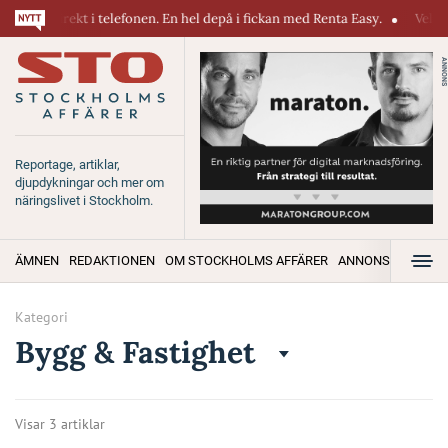
 direkt i telefonen. En hel depå i fickan med Renta Easy.
Velumi erbj
ANNONS
Reportage, artiklar,
djupdykningar och mer om
näringslivet i Stockholm.
ÄMNEN
REDAKTIONEN
OM STOCKHOLMS AFFÄRER
ANNONSERA
Kategori
Bygg & Fastighet
Visar 3 artiklar