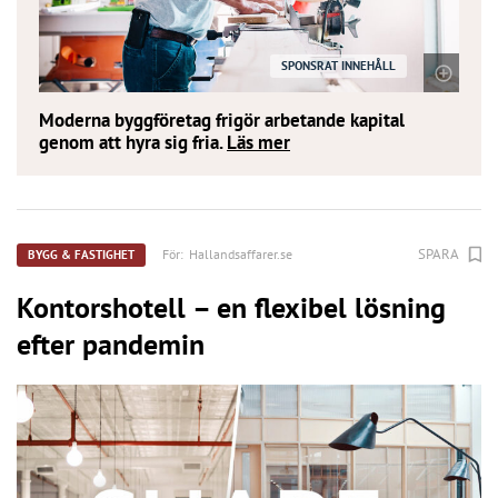
SPONSRAT INNEHÅLL
Moderna byggföretag frigör arbetande kapital
genom att hyra sig fria.
Läs mer
SPARA
För:
Hallandsaffarer.se
BYGG & FASTIGHET
Kontorshotell – en flexibel lösning
efter pandemin