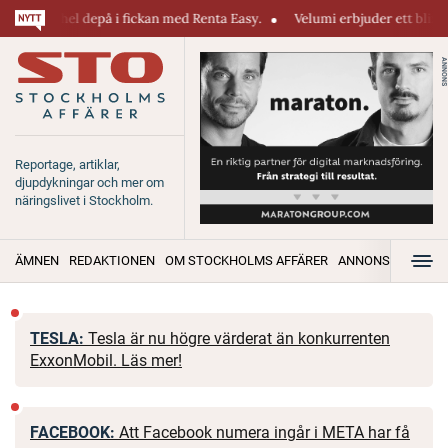
på i fickan med Renta Easy.
Velumi erbjuder ett blixtsnabbt, pålitligt
ANNONS
Reportage, artiklar,
djupdykningar och mer om
näringslivet i Stockholm.
ÄMNEN
REDAKTIONEN
OM STOCKHOLMS AFFÄRER
ANNONSERA
TESLA:
Tesla är nu högre värderat än konkurrenten
ExxonMobil. Läs mer!
FACEBOOK:
Att Facebook numera ingår i META har få