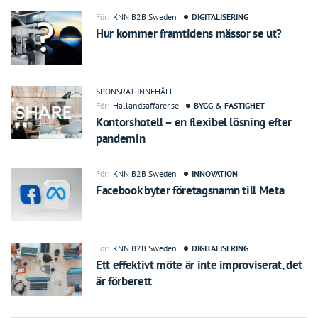
För:
KNN B2B Sweden
DIGITALISERING
Hur kommer framtidens mässor se ut?
SPONSRAT INNEHÅLL
För:
Hallandsaffarer.se
BYGG & FASTIGHET
Kontorshotell – en flexibel lösning efter
pandemin
För:
KNN B2B Sweden
INNOVATION
Facebook byter företagsnamn till Meta
För:
KNN B2B Sweden
DIGITALISERING
Ett effektivt möte är inte improviserat, det
är förberett