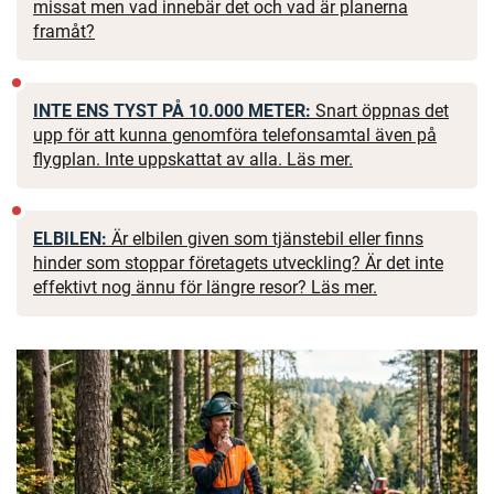
missat men vad innebär det och vad är planerna
framåt?
INTE ENS TYST PÅ 10.000 METER:
Snart öppnas det
upp för att kunna genomföra telefonsamtal även på
flygplan. Inte uppskattat av alla. Läs mer.
ELBILEN:
Är elbilen given som tjänstebil eller finns
hinder som stoppar företagets utveckling? Är det inte
effektivt nog ännu för längre resor? Läs mer.