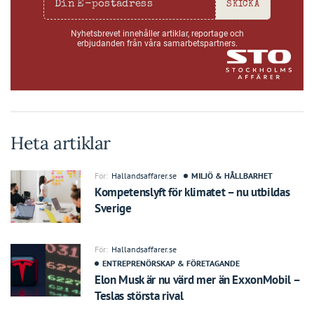
SKICKA
Nyhetsbrevet innehåller artiklar, reportage och
erbjudanden från våra samarbetspartners.
Heta artiklar
För:
Hallandsaffarer.se
MILJÖ & HÅLLBARHET
Kompetenslyft för klimatet – nu utbildas
Sverige
För:
Hallandsaffarer.se
ENTREPRENÖRSKAP & FÖRETAGANDE
Elon Musk är nu värd mer än ExxonMobil –
Teslas största rival