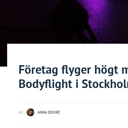
Företag flyger högt 
Bodyflight i Stockho
AV:
ANNA DOVRE