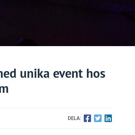
med unika event hos
lm
DELA: