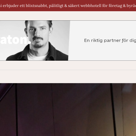
bbt, pålitligt & säkert webbhotell för företag & byråer i Sverige.
Renta