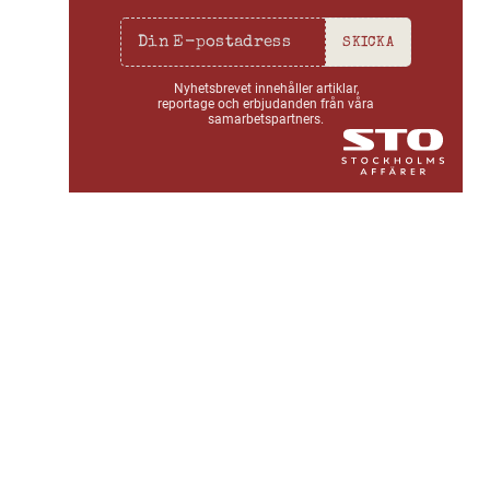
SKICKA
Nyhetsbrevet innehåller artiklar,
reportage och erbjudanden från våra
samarbetspartners.