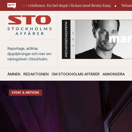
nen. En hel depå i fickan med Renta Easy.
Velumi erbjuder ett blixtsna
Reportage, artiklar,
djupdykningar och mer om
näringslivet i Stockholm.
ÄMNEN
REDAKTIONEN
OM STOCKHOLMS AFFÄRER
ANNONSERA
EVENT & NÄTVERK