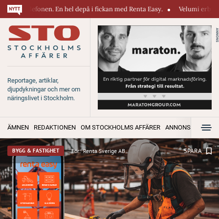
 telefonen. En hel depå i fickan med Renta Easy.
Velumi erbjuder ett b
ANNONS
Reportage, artiklar,
djupdykningar och mer om
näringslivet i Stockholm.
ÄMNEN
REDAKTIONEN
OM STOCKHOLMS AFFÄRER
ANNONSERA
SPARA
För:
Renta Sverige AB
BYGG & FASTIGHET