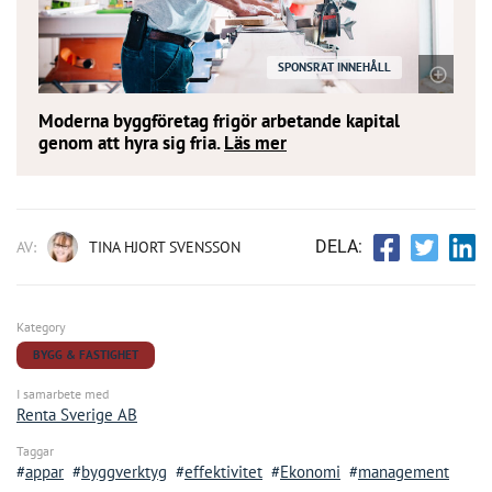
SPONSRAT INNEHÅLL
Moderna byggföretag frigör arbetande kapital
genom att hyra sig fria.
Läs mer
DELA:
AV:
TINA HJORT SVENSSON
Kategory
BYGG & FASTIGHET
I samarbete med
Renta Sverige AB
Taggar
appar
byggverktyg
effektivitet
Ekonomi
management