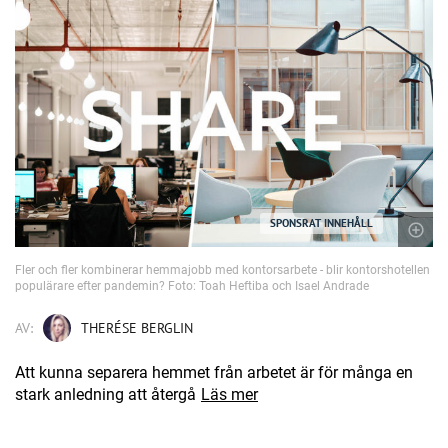
SPONSRAT INNEHÅLL
Fler och fler kombinerar hemmajobb med kontorsarbete - blir kontorshotellen
populärare efter pandemin? Foto: Toah Heftiba och Isael Andrade
AV:
THERÉSE BERGLIN
Att kunna separera hemmet från arbetet är för många en
stark anledning att återgå
Läs mer