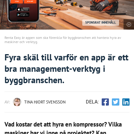
SPONSRAT INNEHÅLL
Renta Easy är appen som ska förenkla för byggbranschen att hantera hyra av
maskiner och verktyg.
Fyra skäl till varför en app är ett
bra management-verktyg i
byggbranschen.
DELA:
AV:
TINA HJORT SVENSSON
Vad kostar det att hyra en kompressor? Vilka
maskiner har vi inne på projektet? Kan