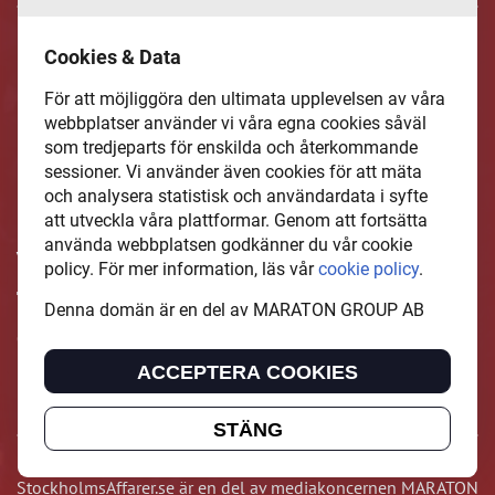
Cookies & Data
För att möjliggöra den ultimata upplevelsen av våra
webbplatser använder vi våra egna cookies såväl
som tredjeparts för enskilda och återkommande
sessioner. Vi använder även cookies för att mäta
och analysera statistisk och användardata i syfte
Inspirerande, engagerande och
att utveckla våra plattformar. Genom att fortsätta
använda webbplatsen godkänner du vår cookie
värdefulla berättelser och reportage
policy. För mer information, läs vår
cookie policy
.
från och om det lokala näringslivet och
Denna domän är en del av MARATON GROUP AB
dess aktörer samt en hel del annan
läsvärt innehåll.
ACCEPTERA COOKIES
STÄNG
StockholmsAffarer.se är en del av mediakoncernen MARATON