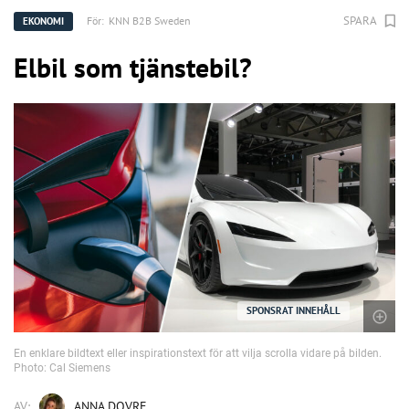
SPARA
För:
KNN B2B Sweden
EKONOMI
Elbil som tjänstebil?
SPONSRAT INNEHÅLL
En enklare bildtext eller inspirationstext för att vilja scrolla vidare på bilden.
Photo: Cal Siemens
AV:
ANNA DOVRE