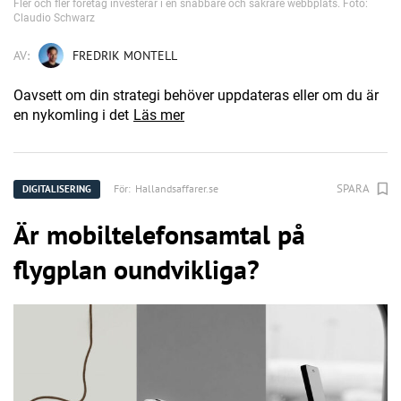
Fler och fler företag investerar i en snabbare och säkrare webbplats. Foto:
Claudio Schwarz
AV:
FREDRIK MONTELL
Oavsett om din strategi behöver uppdateras eller om du är
en nykomling i det
Läs mer
SPARA
För:
Hallandsaffarer.se
DIGITALISERING
Är mobiltelefonsamtal på
flygplan oundvikliga?