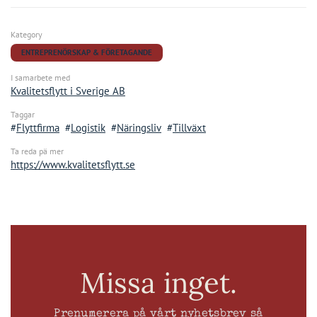
Kategory
ENTREPRENÖRSKAP & FÖRETAGANDE
I samarbete med
Kvalitetsflytt i Sverige AB
Taggar
Flyttfirma
Logistik
Näringsliv
Tillväxt
Ta reda pä mer
https://www.kvalitetsflytt.se
Missa inget.
Prenumerera på vårt nyhetsbrev så