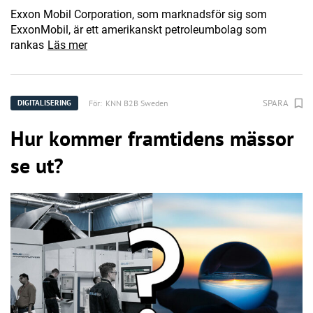
Exxon Mobil Corporation, som marknadsför sig som
ExxonMobil, är ett amerikanskt petroleumbolag som
rankas
Läs mer
SPARA
För:
KNN B2B Sweden
DIGITALISERING
Hur kommer framtidens mässor
se ut?