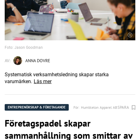
Foto: Jason Goodman
AV:
ANNA DOVRE
Systematisk verksamhetsledning skapar starka
varumärken.
Läs mer
SPARA
För:
Humbleton Apparel AB
ENTREPRENÖRSKAP & FÖRETAGANDE
Företagspadel skapar
sammanhållning som smittar av