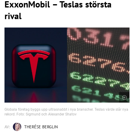
ExxonMobil – Teslas största
rival
Globala företag byggs upp ultrasnabbt i nya branscher. Teslas värde slår nya
rekord. Foto: Sigmund och Alexander Shatov
AV:
THERÉSE BERGLIN