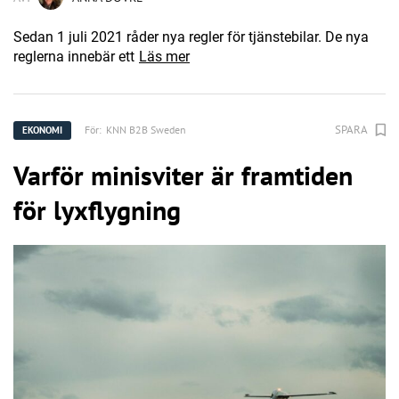
Sedan 1 juli 2021 råder nya regler för tjänstebilar. De nya
reglerna innebär ett
Läs mer
SPARA
För:
KNN B2B Sweden
EKONOMI
Varför minisviter är framtiden
för lyxflygning