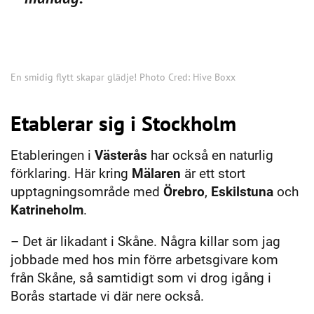
En smidig flytt skapar glädje! Photo Cred: Hive Boxx
Etablerar sig i Stockholm
Etableringen i
Västerås
har också en naturlig
förklaring. Här kring
Mälaren
är ett stort
upptagningsområde med
Örebro
,
Eskilstuna
och
Katrineholm
.
– Det är likadant i Skåne. Några killar som jag
jobbade med hos min förre arbetsgivare kom
från Skåne, så samtidigt som vi drog igång i
Borås startade vi där nere också.