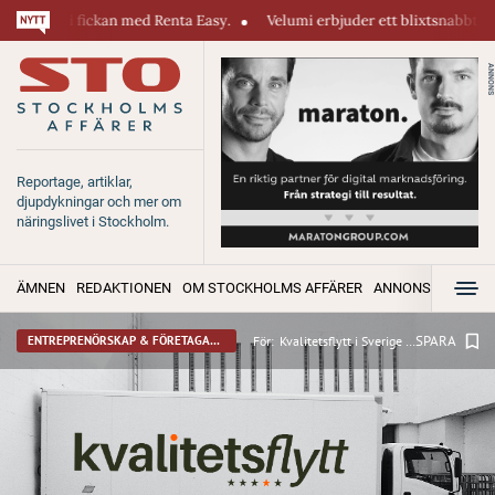
 med Renta Easy.
Velumi erbjuder ett blixtsnabbt, pålitligt & säkert we
ANNONS
Reportage, artiklar,
djupdykningar och mer om
näringslivet i Stockholm.
ÄMNEN
REDAKTIONEN
OM STOCKHOLMS AFFÄRER
ANNONSERA
SPARA
För:
Kvalitetsflytt i Sverige AB
ENTREPRENÖRSKAP & FÖRETAGANDE