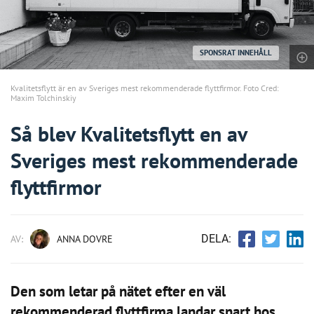
SPONSRAT INNEHÅLL
Kvalitetsflytt är en av Sveriges mest rekommenderade flyttfirmor. Foto Cred:
Maxim Tolchinskiy
Så blev Kvalitetsflytt en av
Sveriges mest rekommenderade
flyttfirmor
DELA:
AV:
ANNA DOVRE
Den som letar på nätet efter en väl
rekommenderad flyttfirma landar snart hos