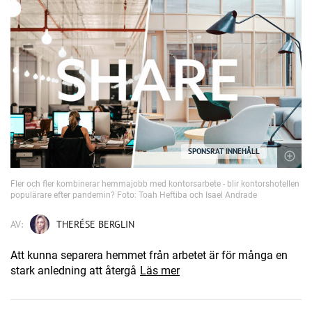
SPONSRAT INNEHÅLL
Fler och fler kombinerar hemmajobb med kontorsarbete - blir kontorshotellen
populärare efter pandemin? Foto: Toah Heftiba och Isael Andrade
AV:
THERÉSE BERGLIN
Att kunna separera hemmet från arbetet är för många en
stark anledning att återgå
Läs mer