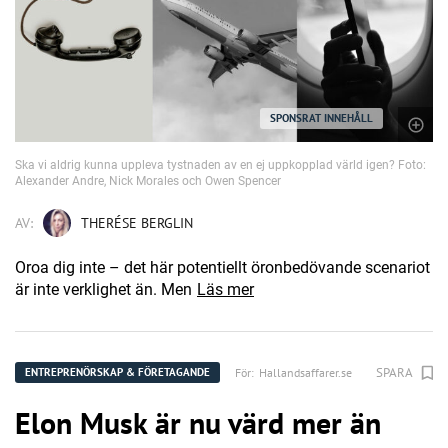
SPONSRAT INNEHÅLL
Ska vi aldrig kunna uppleva tystnaden av en ej uppkopplad värld igen? Foto:
Alexander Andre, Nick Morales och Owen Spencer
AV:
THERÉSE BERGLIN
Oroa dig inte – det här potentiellt öronbedövande scenariot
är inte verklighet än. Men
Läs mer
SPARA
För:
Hallandsaffarer.se
ENTREPRENÖRSKAP & FÖRETAGANDE
Elon Musk är nu värd mer än