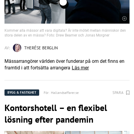
Kommer alla mässor att vara digitala? Är inte mötet mellan människor den
stora delen av en mässa? Foto: Drew Beamer och Jonas Morgner
AV:
THERÉSE BERGLIN
Mässarrangörer världen över funderar på om det finns en
framtid i att fortsätta arrangera
Läs mer
SPARA
För:
Hallandsaffarer.se
BYGG & FASTIGHET
Kontorshotell – en flexibel
lösning efter pandemin