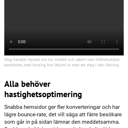
Idag handlar mycket om hur snabbt och säkert man tillfredsställer
besökaren, med hosting hos Velumi är man ett steg i rätt riktning.
Alla behöver
hastighetsoptimering
Snabba hemsidor ger fler konverteringar och har
lägre bounce-rate, det vill säga att färre besökare
som går in på sidan lämnar den meddetsamma.