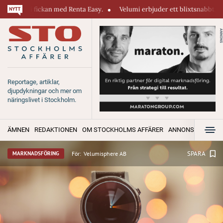
 i fickan med Renta Easy.
Velumi erbjuder ett blixtsnabbt, pålitligt & 
ANNONS
Reportage, artiklar,
djupdykningar och mer om
näringslivet i Stockholm.
ÄMNEN
REDAKTIONEN
OM STOCKHOLMS AFFÄRER
ANNONSERA
SPARA
För:
Velumisphere AB
MARKNADSFÖRING