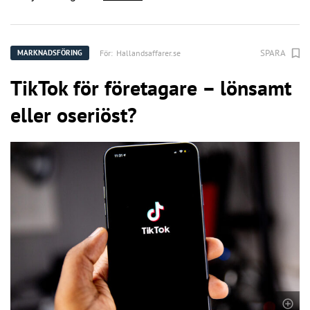
SPARA
För:
Hallandsaffarer.se
MARKNADSFÖRING
TikTok för företagare – lönsamt
eller oseriöst?