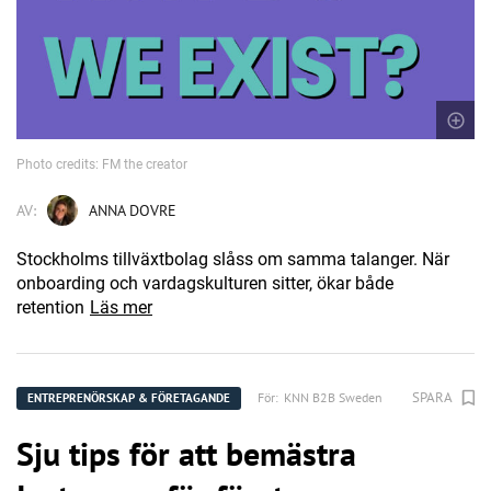
Photo credits: FM the creator
AV:
ANNA DOVRE
Stockholms tillväxtbolag slåss om samma talanger. När
onboarding och vardagskulturen sitter, ökar både
retention
Läs mer
SPARA
För:
KNN B2B Sweden
ENTREPRENÖRSKAP & FÖRETAGANDE
Sju tips för att bemästra