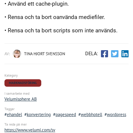
• Använd ett cache-plugin.
• Rensa och ta bort oanvända mediefiler.
• Rensa och ta bort scripts som inte används.
DELA:
AV:
TINA HJORT SVENSSON
Kategory
MARKNADSFÖRING
I samarbete med
Velumisphere AB
Taggar
ehandel
konvertering
pagespeed
webbhotell
wordpress
Ta reda pä mer
https://www.velumi.com/sv