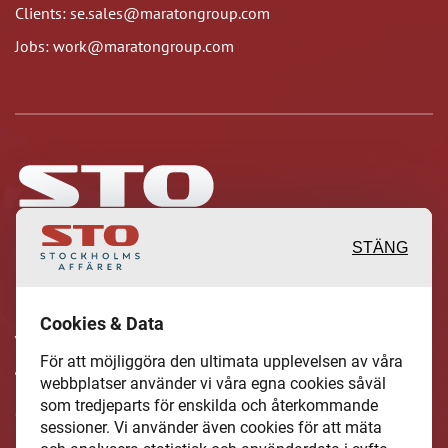
Clients: se.sales@maratongroup.com
Jobs: work@maratongroup.com
STÄNG
Inspirerande, engagerande och
Cookies & Data
värdefulla berättelser och reportage
För att möjliggöra den ultimata upplevelsen av våra
från och om det lokala näringslivet och
webbplatser använder vi våra egna cookies såväl
som tredjeparts för enskilda och återkommande
dess aktörer samt en hel del annan
sessioner. Vi använder även cookies för att mäta