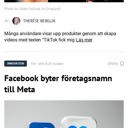
Photo by Solen Feyissa on Unsplash
AV:
THERÉSE BERGLIN
Många användare visar upp produkter genom att skapa
videos med texten “TikTok fick mig
Läs mer
SPARA
För:
KNN B2B Sweden
INNOVATION
Facebook byter företagsnamn
till Meta