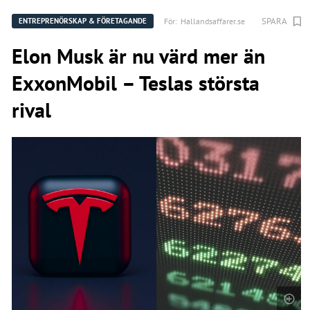
SPARA
För:
Hallandsaffarer.se
ENTREPRENÖRSKAP & FÖRETAGANDE
Elon Musk är nu värd mer än
ExxonMobil – Teslas största
rival