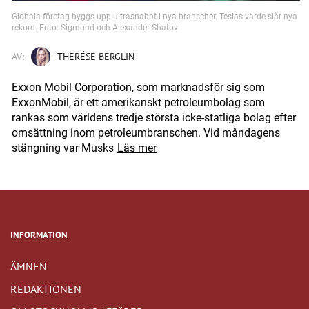
Globala företag byggs upp ultrasnabbt i nya branscher. Teslas värde slår nya
rekord. Foto: Sigmund och Alexander Shatov
AV:
THERÉSE BERGLIN
Exxon Mobil Corporation, som marknadsför sig som
ExxonMobil, är ett amerikanskt petroleumbolag som
rankas som världens tredje största icke-statliga bolag efter
omsättning inom petroleumbranschen. Vid måndagens
stängning var Musks
Läs mer
INFORMATION
ÄMNEN
REDAKTIONEN