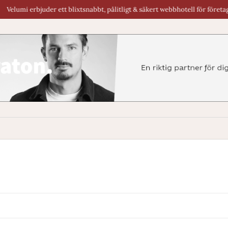
umi erbjuder ett blixtsnabbt, pålitligt & säkert webbhotell för företag & by