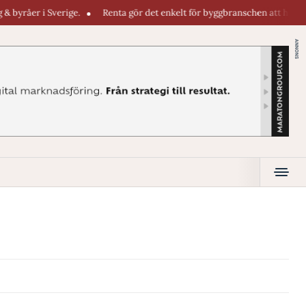
råer i Sverige.
Renta gör det enkelt för byggbranschen att hyra maskin
ANNONS