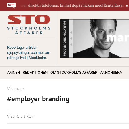
 maskiner direkt i telefonen. En hel depå i fickan med Renta Easy.
Vel
Reportage, artiklar,
djupdykningar och mer om
näringslivet i Stockholm.
ÄMNEN
REDAKTIONEN
OM STOCKHOLMS AFFÄRER
ANNONSERA
Visar tag:
#employer branding
Visar 1 artiklar