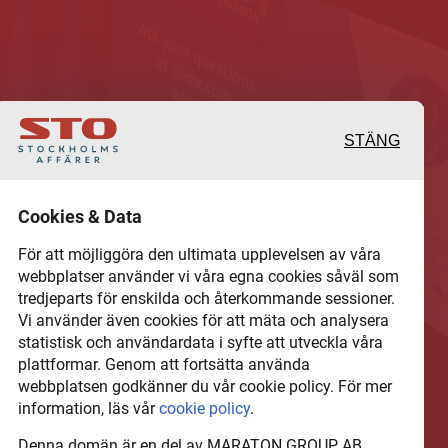
STÄNG
 och värdefulla berättelser
Cookies & Data
 det lokala näringslivet
För att möjliggöra den ultimata upplevelsen av våra
webbplatser använder vi våra egna cookies såväl som
tredjeparts för enskilda och återkommande sessioner.
hel del annan läsvärt
Vi använder även cookies för att mäta och analysera
statistisk och användardata i syfte att utveckla våra
plattformar. Genom att fortsätta använda
webbplatsen godkänner du vår cookie policy. För mer
information, läs vår
cookie policy
.
Denna domän är en del av MARATON GROUP AB