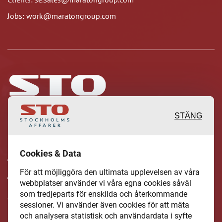
Jobs: work@maratongroup.com
STÄNG
Inspirerande, engagerande och
Cookies & Data
värdefulla berättelser och reportage
För att möjliggöra den ultimata upplevelsen av våra
från och om det lokala näringslivet och
webbplatser använder vi våra egna cookies såväl
som tredjeparts för enskilda och återkommande
dess aktörer samt en hel del annan
sessioner. Vi använder även cookies för att mäta
läsvärt innehåll.
och analysera statistisk och användardata i syfte