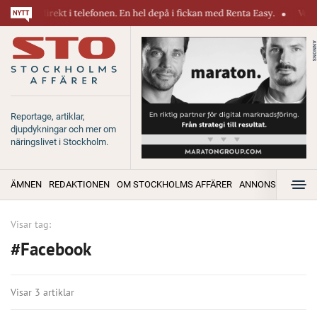
iner direkt i telefonen. En hel depå i fickan med Renta Easy.
Velumi 
ANNONS
Reportage, artiklar,
djupdykningar och mer om
näringslivet i Stockholm.
ÄMNEN
REDAKTIONEN
OM STOCKHOLMS AFFÄRER
ANNONSERA
Visar tag:
#Facebook
Visar 3 artiklar