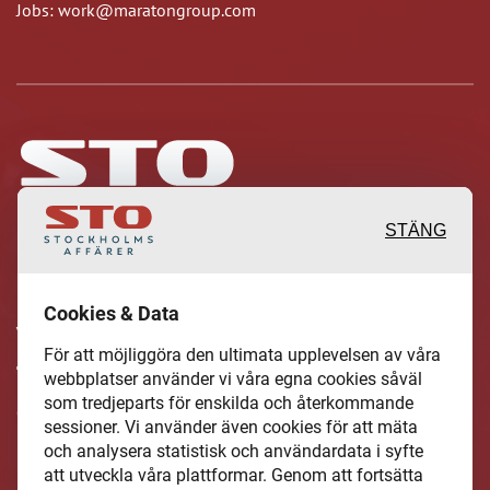
Jobs: work@maratongroup.com
STÄNG
Inspirerande, engagerande och
Cookies & Data
värdefulla berättelser och reportage
För att möjliggöra den ultimata upplevelsen av våra
från och om det lokala näringslivet och
webbplatser använder vi våra egna cookies såväl
som tredjeparts för enskilda och återkommande
dess aktörer samt en hel del annan
sessioner. Vi använder även cookies för att mäta
läsvärt innehåll.
och analysera statistisk och användardata i syfte
att utveckla våra plattformar. Genom att fortsätta