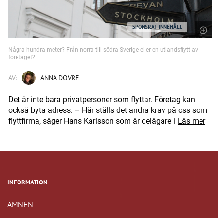
SPONSRAT INNEHÅLL
Några hundra meter? Från norra till södra Sverige eller en utlandsflytt av
företaget?
AV:
ANNA DOVRE
Det är inte bara privatpersoner som flyttar. Företag kan
också byta adress. – Här ställs det andra krav på oss som
flyttfirma, säger Hans Karlsson som är delägare i
Läs mer
INFORMATION
ÄMNEN