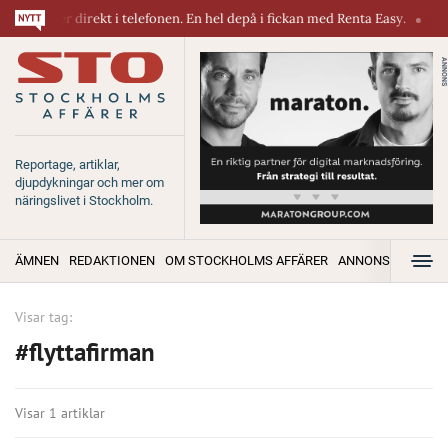
askiner direkt i telefonen. En hel depå i fickan med Renta Easy.
Velu
ANNONS
Reportage, artiklar,
djupdykningar och mer om
näringslivet i Stockholm.
ÄMNEN
REDAKTIONEN
OM STOCKHOLMS AFFÄRER
ANNONSERA
Visar tag:
#flyttafirman
Visar 1 artiklar