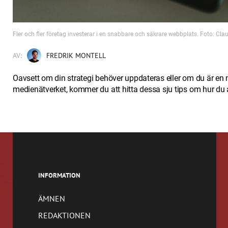
Fler och fler företag investerar i en snabbare och säkrare webbplats. Foto: Cl
AV:
FREDRIK MONTELL
Oavsett om din strategi behöver uppdateras eller om du är en 
medienätverket, kommer du att hitta dessa sju tips om hur d
INFORMATION
ÄMNEN
REDAKTIONEN