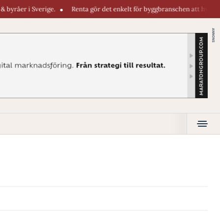
råer i Sverige.
Renta gör det enkelt för byggbranschen att hyra maskin
ANNONS