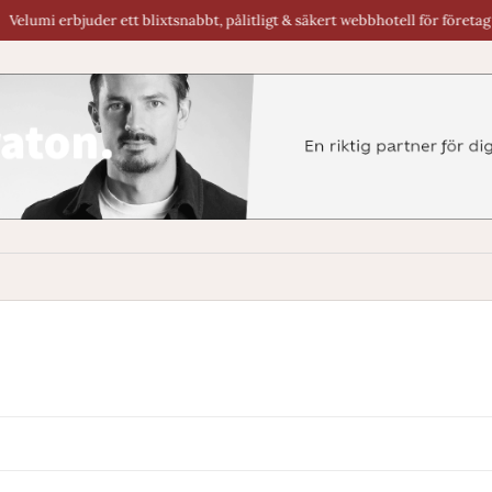
umi erbjuder ett blixtsnabbt, pålitligt & säkert webbhotell för företag & by