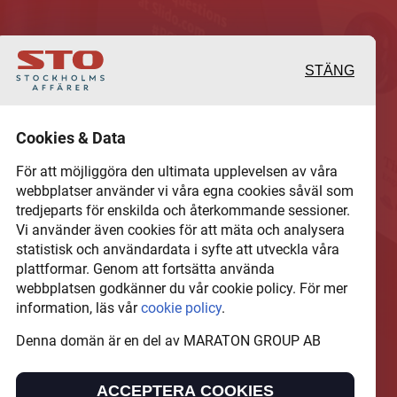
STÄNG
 och värdefulla berättelser
Cookies & Data
 det lokala näringslivet
För att möjliggöra den ultimata upplevelsen av våra
webbplatser använder vi våra egna cookies såväl som
tredjeparts för enskilda och återkommande sessioner.
hel del annan läsvärt
Vi använder även cookies för att mäta och analysera
statistisk och användardata i syfte att utveckla våra
plattformar. Genom att fortsätta använda
webbplatsen godkänner du vår cookie policy. För mer
information, läs vår
cookie policy
.
Denna domän är en del av MARATON GROUP AB
N GROUP AB som äger och förvaltar digitala
ACCEPTERA COOKIES