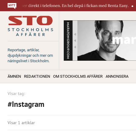
 maskiner direkt i telefonen. En hel depå i fickan med Renta Easy.
Vel
Reportage, artiklar,
djupdykningar och mer om
näringslivet i Stockholm.
ÄMNEN
REDAKTIONEN
OM STOCKHOLMS AFFÄRER
ANNONSERA
Visar tag:
#Instagram
Visar 1 artiklar