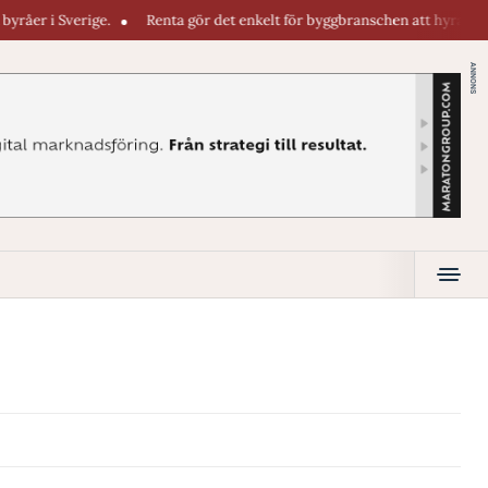
i Sverige.
Renta gör det enkelt för byggbranschen att hyra maskiner di
ANNONS