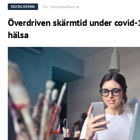
För:
Hallandsaffarer.se
DIGITALISERING
Överdriven skärmtid under covid-
hälsa