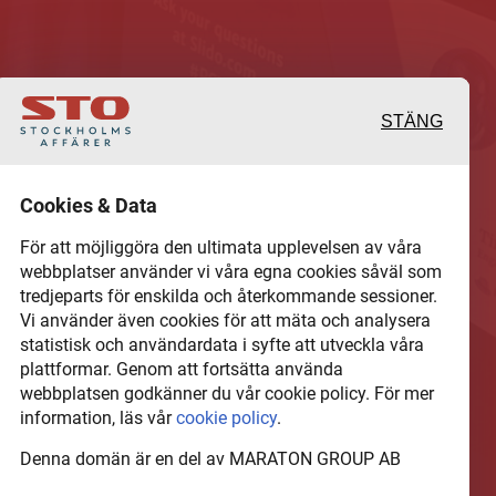
STÄNG
 och värdefulla berättelser
Cookies & Data
 det lokala näringslivet
För att möjliggöra den ultimata upplevelsen av våra
webbplatser använder vi våra egna cookies såväl som
tredjeparts för enskilda och återkommande sessioner.
hel del annan läsvärt
Vi använder även cookies för att mäta och analysera
statistisk och användardata i syfte att utveckla våra
plattformar. Genom att fortsätta använda
webbplatsen godkänner du vår cookie policy. För mer
information, läs vår
cookie policy
.
Denna domän är en del av MARATON GROUP AB
N GROUP AB som äger och förvaltar digitala