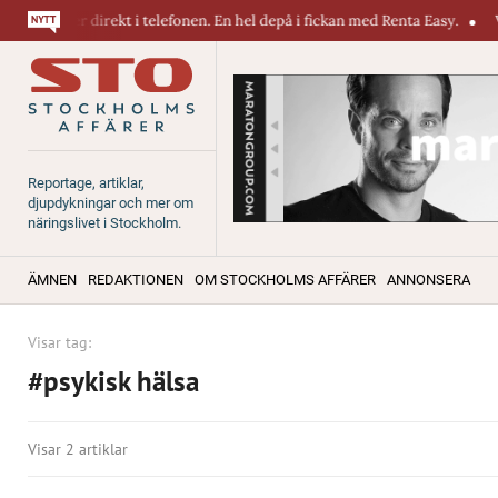
iner direkt i telefonen. En hel depå i fickan med Renta Easy.
Velumi e
Reportage, artiklar,
djupdykningar och mer om
näringslivet i Stockholm.
ÄMNEN
REDAKTIONEN
OM STOCKHOLMS AFFÄRER
ANNONSERA
Visar tag:
#psykisk hälsa
Visar 2 artiklar