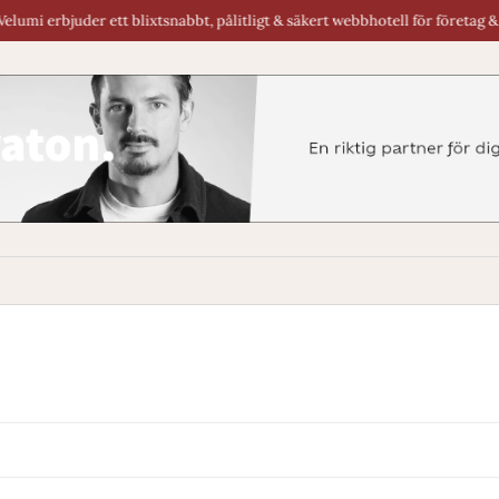
rbjuder ett blixtsnabbt, pålitligt & säkert webbhotell för företag & byråer 