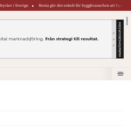
 i Sverige.
Renta gör det enkelt för byggbranschen att hyra maskiner d
ANNONS