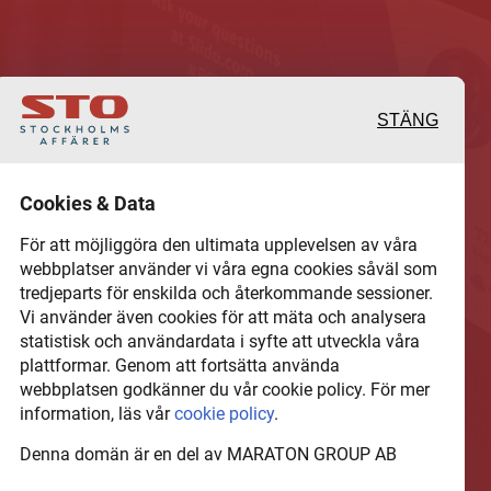
STÄNG
 och värdefulla berättelser
Cookies & Data
 det lokala näringslivet
För att möjliggöra den ultimata upplevelsen av våra
webbplatser använder vi våra egna cookies såväl som
tredjeparts för enskilda och återkommande sessioner.
hel del annan läsvärt
Vi använder även cookies för att mäta och analysera
statistisk och användardata i syfte att utveckla våra
plattformar. Genom att fortsätta använda
webbplatsen godkänner du vår cookie policy. För mer
information, läs vår
cookie policy
.
Denna domän är en del av MARATON GROUP AB
N GROUP AB som äger och förvaltar digitala