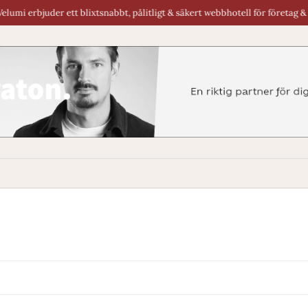
erbjuder ett blixtsnabbt, pålitligt & säkert webbhotell för företag & byråer