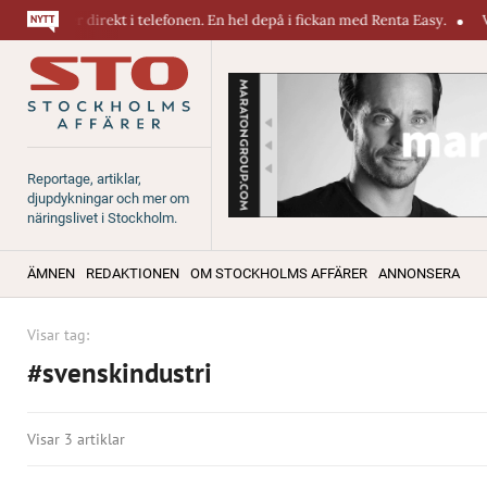
kiner direkt i telefonen. En hel depå i fickan med Renta Easy.
Velumi 
Reportage, artiklar,
djupdykningar och mer om
näringslivet i Stockholm.
ÄMNEN
REDAKTIONEN
OM STOCKHOLMS AFFÄRER
ANNONSERA
Visar tag:
#svenskindustri
Visar 3 artiklar