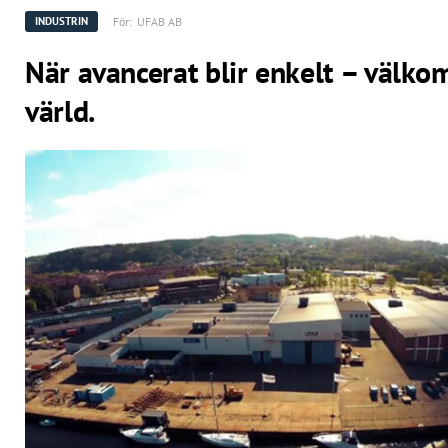
För:
UFAB AB
INDUSTRIN
När avancerat blir enkelt – välk
värld.