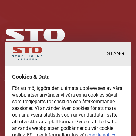
STÄNG
Inspirerande, engagerande och
Cookies & Data
värdefulla berättelser och reportage
För att möjliggöra den ultimata upplevelsen av våra
från och om det lokala näringslivet och
webbplatser använder vi våra egna cookies såväl
som tredjeparts för enskilda och återkommande
dess aktörer samt en hel del annan
sessioner. Vi använder även cookies för att mäta
läsvärt innehåll.
och analysera statistisk och användardata i syfte
att utveckla våra plattformar. Genom att fortsätta
använda webbplatsen godkänner du vår cookie
policy. För mer information, läs vår
cookie policy
.