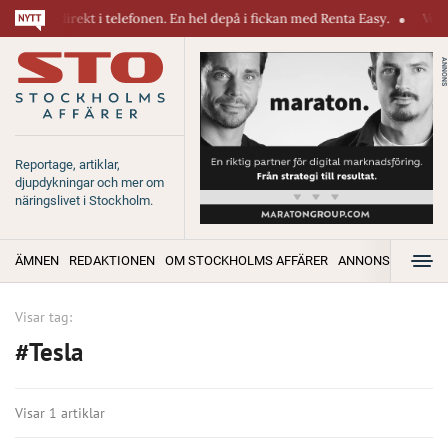
kiner direkt i telefonen. En hel depå i fickan med Renta Easy.
Velumi 
ANNONS
Reportage, artiklar,
djupdykningar och mer om
näringslivet i Stockholm.
ÄMNEN
REDAKTIONEN
OM STOCKHOLMS AFFÄRER
ANNONSERA
Visar tag:
#Tesla
Visar 1 artiklar