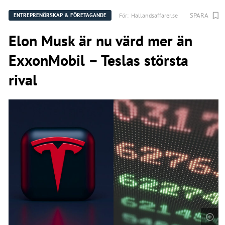
SPARA
För:
Hallandsaffarer.se
ENTREPRENÖRSKAP & FÖRETAGANDE
Elon Musk är nu värd mer än
ExxonMobil – Teslas största
rival