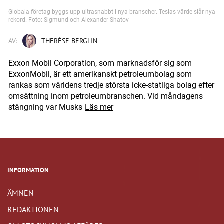
Globala företag byggs upp ultrasnabbt i nya branscher. Teslas värde slår nya
rekord. Foto: Sigmund och Alexander Shatov
AV:
THERÉSE BERGLIN
Exxon Mobil Corporation, som marknadsför sig som
ExxonMobil, är ett amerikanskt petroleumbolag som
rankas som världens tredje största icke-statliga bolag efter
omsättning inom petroleumbranschen. Vid måndagens
stängning var Musks
Läs mer
INFORMATION
ÄMNEN
REDAKTIONEN