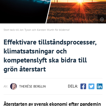
Stort tack till Jon Tyson och Karsten Wurth för bilderna!
Effektivare tillståndsprocesser,
klimatsatsningar och
kompetenslyft ska bidra till
grön återstart
DELA:
AV:
THERÉSE BERGLIN
Återstarten av svensk ekonomi efter pandemin