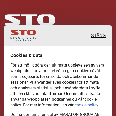
STÄNG
Inspirerande, engagerande och
Cookies & Data
värdefulla berättelser och reportage
För att möjliggöra den ultimata upplevelsen av våra
från och om det lokala näringslivet och
webbplatser använder vi våra egna cookies såväl
dess aktörer samt en hel del annan
som tredjeparts för enskilda och återkommande
sessioner. Vi använder även cookies för att mäta
läsvärt innehåll.
och analysera statistisk och användardata i syfte
att utveckla våra plattformar. Genom att fortsätta
använda webbplatsen godkänner du vår cookie
policy. För mer information, läs vår
cookie policy
.
StockholmsAffarer.se är en del av mediakoncernen MARATON
Denna domän är en del av MARATON GROUP AB