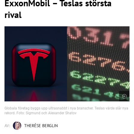
ExxonMobil – Teslas största
rival
Globala företag byggs upp ultrasnabbt i nya branscher. Teslas värde slår nya
rekord. Foto: Sigmund och Alexander Shatov
AV:
THERÉSE BERGLIN