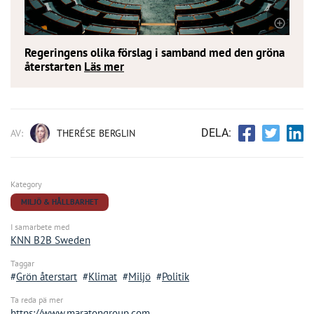
K
Regeringens olika förslag i samband med den gröna
återstarten
Läs mer
DELA:
AV:
THERÉSE BERGLIN
Kategory
MILJÖ & HÅLLBARHET
I samarbete med
KNN B2B Sweden
Taggar
Grön återstart
Klimat
Miljö
Politik
Ta reda pä mer
https://www.maratongroup.com