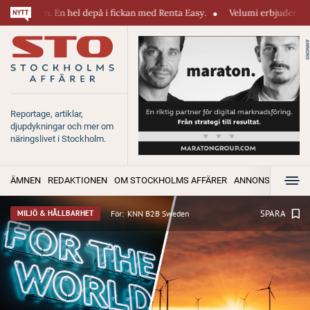
 En hel depå i fickan med Renta Easy.
Velumi erbjuder ett blixtsnabbt,
ANNONS
Reportage, artiklar,
djupdykningar och mer om
näringslivet i Stockholm.
ÄMNEN
REDAKTIONEN
OM STOCKHOLMS AFFÄRER
ANNONSERA
SPARA
För:
KNN B2B Sweden
MILJÖ & HÅLLBARHET