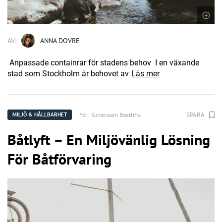
AV:
ANNA DOVRE
Anpassade containrar för stadens behov I en växande
stad som Stockholm är behovet av
Läs mer
SPARA
För:
Sunstream Boatlifts
MILJÖ & HÅLLBARHET
Båtlyft – En Miljövänlig Lösning
För Båtförvaring