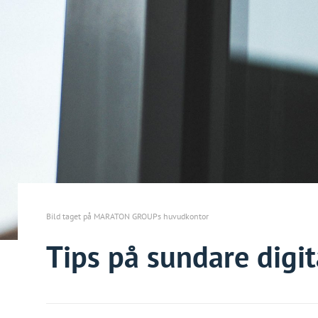
Bild taget på MARATON GROUPs huvudkontor
Tips på sundare digit