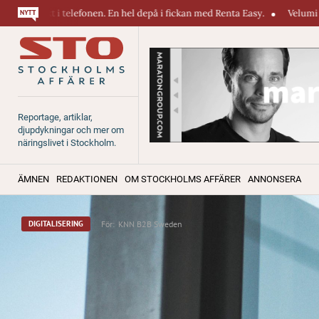
efonen. En hel depå i fickan med Renta Easy.
Velumi erbjuder ett blixt
Reportage, artiklar,
djupdykningar och mer om
näringslivet i Stockholm.
ÄMNEN
REDAKTIONEN
OM STOCKHOLMS AFFÄRER
ANNONSERA
För:
KNN B2B Sweden
DIGITALISERING