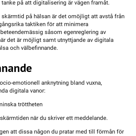
anke på att digitalisering är vägen framåt.
v skärmtid på hälsan är det omöjligt att avstå från
gångsrika taktiken för att minimera
are beteendemässig såsom egenreglering av
r det är möjligt samt utnyttjande av digitala
älsa och välbefinnande.
innande
ocio-emotionell anknytning bland vuxna,
nda digitala vanor:
minska tröttheten
a skärmtiden när du skriver ett meddelande.
ngen att dissa någon du pratar med till förmån för