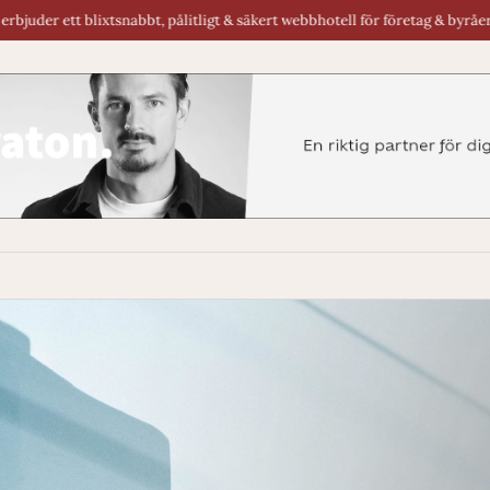
snabbt, pålitligt & säkert webbhotell för företag & byråer i Sverige.
R