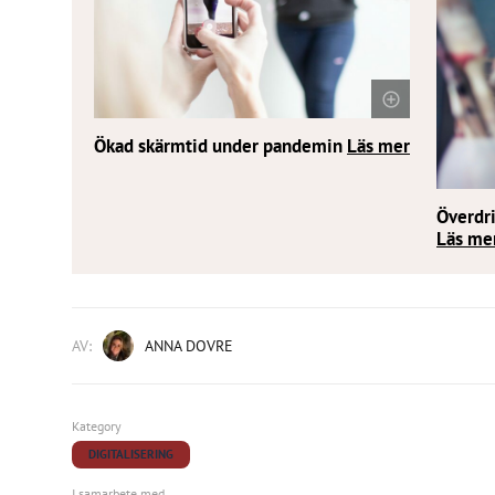
Ökad skärmtid under pandemin
Läs mer
Överdri
Läs me
AV:
ANNA DOVRE
Kategory
DIGITALISERING
I samarbete med