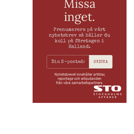
Missa
inget.
Prenumerera på vårt
nyhetsbrev så håller du
koll på företagen i
Halland.
SKICKA
Nyhetsbrevet innehåller artiklar,
reportage och erbjudanden
från våra samarbetspartners.