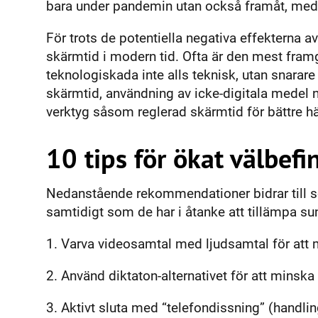
bara under pandemin utan också framåt, med t
För trots de potentiella negativa effekterna a
skärmtid i modern tid. Ofta är den mest fram
teknologiskada inte alls teknisk, utan snar
skärmtid, användning av icke-digitala medel nä
verktyg såsom reglerad skärmtid för bättre h
10 tips för ökat välbef
Nedanstående rekommendationer bidrar till s
samtidigt som de har i åtanke att tillämpa su
1. Varva videosamtal med ljudsamtal för att 
2. Använd diktaton-alternativet för att minsk
3. Aktivt sluta med “telefondissning” (handli