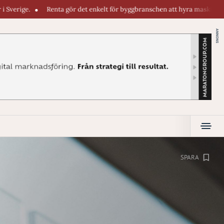
enta gör det enkelt för byggbranschen att hyra maskiner direkt i telefonen
ANNONS
SPARA