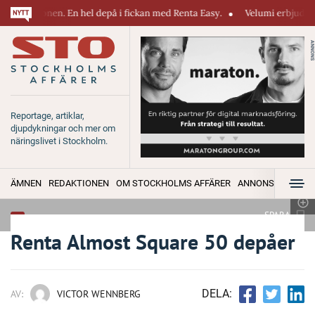
n. En hel depå i fickan med Renta Easy.
Velumi erbjuder ett blixtsnabb
ANNONS
Reportage, artiklar,
djupdykningar och mer om
näringslivet i Stockholm.
ÄMNEN
REDAKTIONEN
OM STOCKHOLMS AFFÄRER
ANNONSERA
SPARA
Renta Almost Square 50 depåer
DELA:
AV:
VICTOR WENNBERG