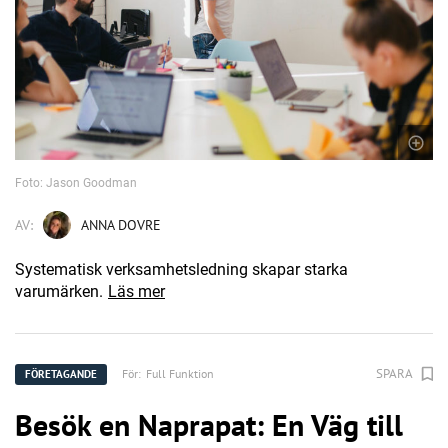
Foto: Jason Goodman
AV:
ANNA DOVRE
Systematisk verksamhetsledning skapar starka
varumärken.
Läs mer
SPARA
För:
Full Funktion
FÖRETAGANDE
Besök en Naprapat: En Väg till