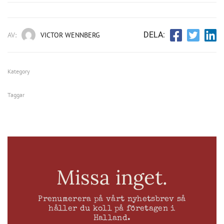
DELA:
AV:
VICTOR WENNBERG
Kategory
Taggar
Missa inget.
Prenumerera på vårt nyhetsbrev så
håller du koll på företagen i
Halland.