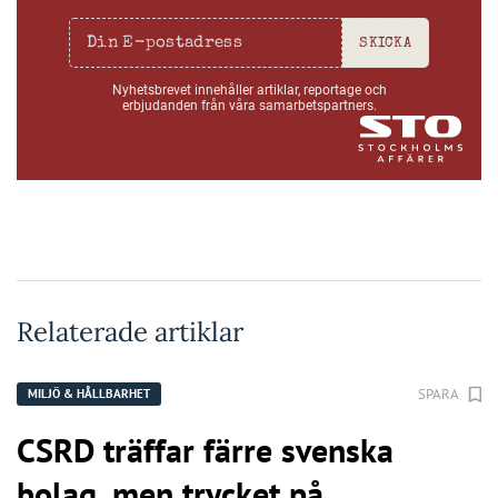
SKICKA
Nyhetsbrevet innehåller artiklar, reportage och
erbjudanden från våra samarbetspartners.
Relaterade artiklar
SPARA
MILJÖ & HÅLLBARHET
CSRD träffar färre svenska
bolag, men trycket på