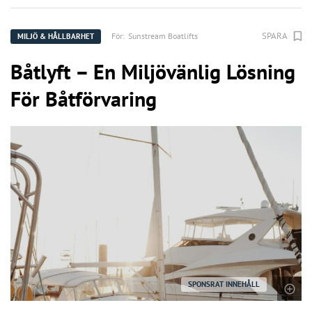
SPARA
För:
Sunstream Boatlifts
MILJÖ & HÅLLBARHET
Båtlyft – En Miljövänlig Lösning
För Båtförvaring
SPONSRAT INNEHÅLL